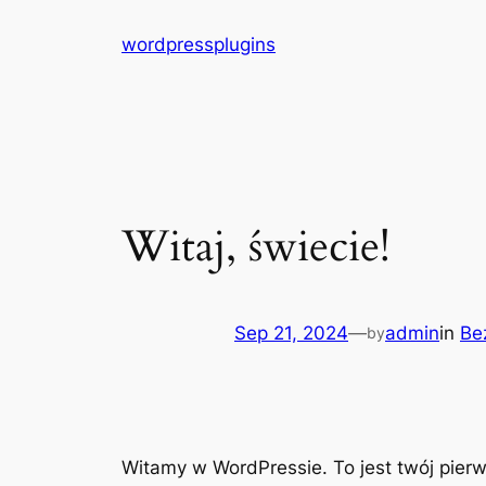
Skip
wordpressplugins
to
content
Witaj, świecie!
Sep 21, 2024
—
admin
in
Bez
by
Witamy w WordPressie. To jest twój pierws