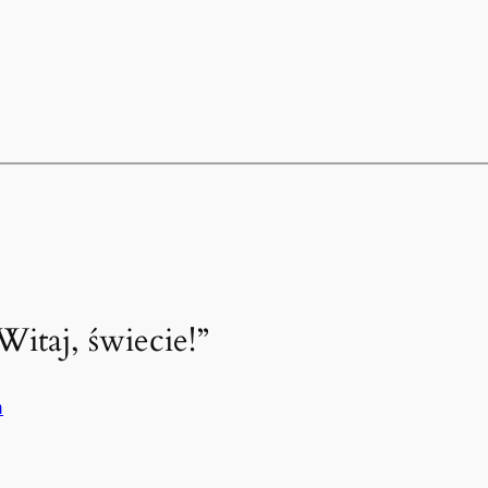
itaj, świecie!”
a