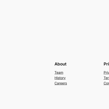
About
Pr
Team
Pri
History
Ter
Careers
Con